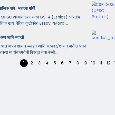
जिक पापे - महात्मा गांधी
PSC अभ्यासक्रम संदर्भ GS-4 (Ethics): भारतीय
 नैतिक मूल्य, नैतिक दृष्टीकोन Essay: “Moral...
र्थ आणि व्याप्ती
लेखात आपण शासन व्यवहार आणि सरकार/शासन यातील फरक
र्नन्स या संकल्पनेची विस्तृत चर्चा केली...
1
2
3
4
5
6
7
8
9
10
11
12