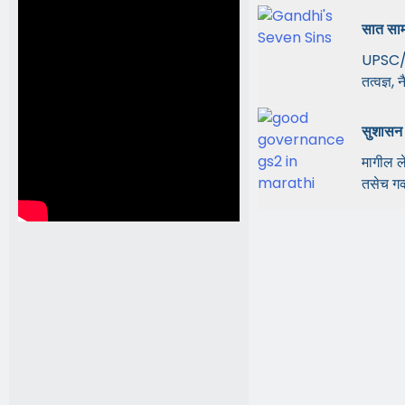
सात सामा
UPSC/M
तत्वज्ञ,
सुशासन अ
मागील 
तसेच गव्ह